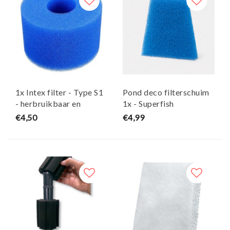
1x Intex filter - Type S1
Pond deco filterschuim
- herbruikbaar en
1x - Superfish
uitwasbaar - Maja Koi
€4,50
€4,99