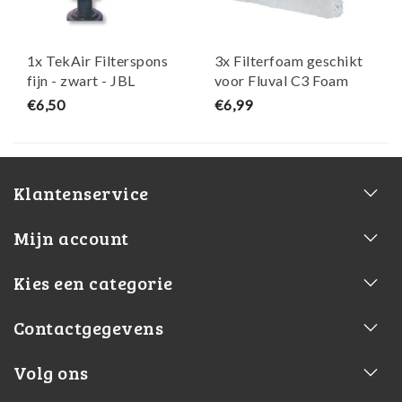
1x TekAir Filterspons
3x Filterfoam geschikt
fijn - zwart - JBL
voor Fluval C3 Foam
Pad - Maja Koi
€6,50
€6,99
Klantenservice
Mijn account
Kies een categorie
Contactgegevens
Volg ons