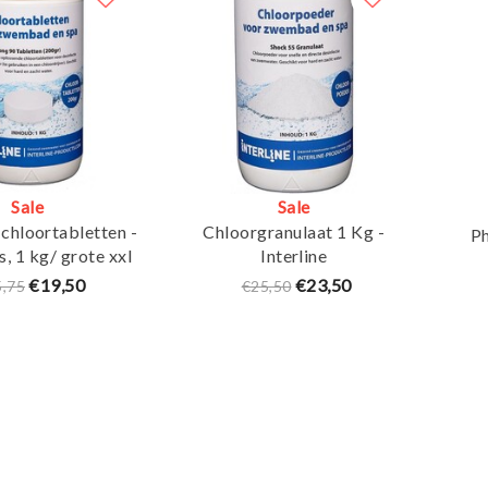
Sale
Sale
hloortabletten -
Chloorgranulaat 1 Kg -
Ph
, 1 kg/ grote xxl
Interline
tabs - Interline
€19,50
€23,50
5,75
€25,50