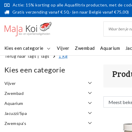
Actie: 15% korting op alle Aquafiltrix producten, met de code
Gratis verzending vanaf € 50,- (en naar België vanaf €75,00)
Kies een categorie
Vijver
Zwembad
Aquarium
Ja
Terug naar Tags
|
Tags
1 Kg
Kies een categorie
Prod
Vijver
Zwembad
Aquarium
Jacuzzi/Spa
Zwemspa's