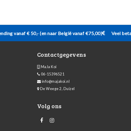
ending vanaf € 50,- (en naar België vanaf €75,00)
Veel bet
Contactgegevens
MaJa Koi
06-15396521
info@majakoi.nl
De Weege 2, Duizel
Volg ons