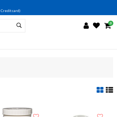
 Creditcard)
0