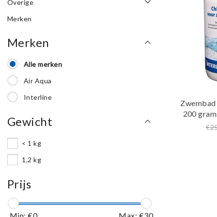
Overige
Merken
Merken
Alle merken
Air Aqua
Interline
Zwembad c
200 grams
Gewicht
€2
< 1 kg
1,2 kg
Prijs
Min: €
0
Max: €
30