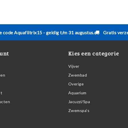
e code Aquafiltrix15 - geldig t/m 31 augustus.
Gratis verz
unt
Kies een categorie
Vijver
gen
Zwembad
Overige
st
Aquarium
ducten
Jacuzzi/Spa
Zwemspa's