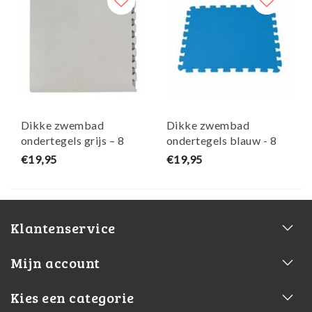
Dikke zwembad
Dikke zwembad
ondertegels grijs – 8
ondertegels blauw - 8
stuks van 50 x 50 x 1 cm
stuks van 50 x 50 x 1 cm
€19,95
€19,95
– W’eau
- W'eau
Klantenservice
Mijn account
Kies een categorie