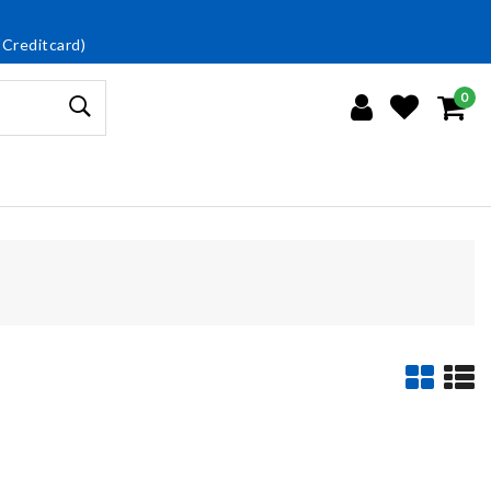
 Creditcard)
0