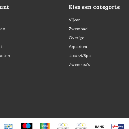
unt
Kies een categorie
Vijver
gen
Zwembad
Overige
st
Aquarium
ducten
Jacuzzi/Spa
Zwemspa's