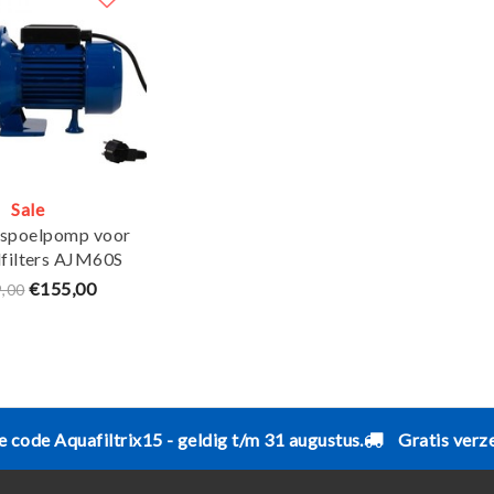
Sale
spoelpomp voor
filters AJM60S
 2,8m³ / 4,2bar -
€155,00
,00
quaForte
e code Aquafiltrix15 - geldig t/m 31 augustus.
Gratis verz