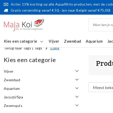
Actie: 15% korting op alle Aquafiltrix producten, met de code
Gratis verzending vanaf € 50,- (en naar België vanaf €75,00)
Kies een categorie
Vijver
Zwembad
Aquarium
Ja
Terug naar Tags
|
Tags
0.8pk
Kies een categorie
Prod
Vijver
Zwembad
Aquarium
Jacuzzi/Spa
Zwemspa's