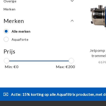
Overige
Merken
Merken
Alle merken
AquaForte
Prijs
Jetpomp 
trommel
0,8pk max.
€179
A
Min: €
0
Max: €
200
Actie: 15% korting op alle Aquafiltrix producten, met d