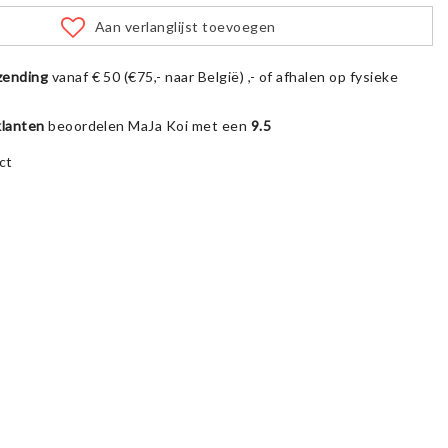
Aan verlanglijst toevoegen
zending
vanaf € 50 (€75,- naar België) ,- of afhalen op fysieke
klanten
beoordelen MaJa Koi met een
9.5
ct