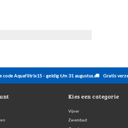
e code Aquafiltrix15 - geldig t/m 31 augustus.
Gratis verz
unt
Kies een categorie
Vijver
gen
Zwembad