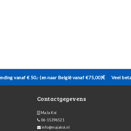
ending vanaf € 50,- (en naar België vanaf €75,00)
Veel bet
Contactgegevens
MaJa Koi
06-15396521
info@majakoi.nl