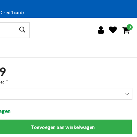
 Creditcard)
0
9
ze:
*
agen
Toevoegen aan winkelwagen