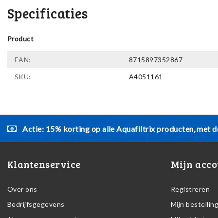
Specificaties
Product
EAN:
8715897352867
SKU:
A4051161
Actie: 15% korting op alle Aquafiltrix producten, met d
Klantenservice
Mijn acco
Over ons
Registreren
Bedrijfsgegevens
Mijn bestellin