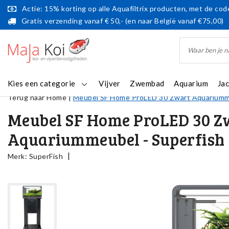
Actie: 15% korting op alle Aquafiltrix producten, met de code
Gratis verzending vanaf € 50,- (en naar België vanaf €75,00)
Kies een categorie
Vijver
Zwembad
Aquarium
Ja
Terug naar Home
|
Meubel SF Home ProLED 30 Zwart Aquariumme
Meubel SF Home ProLED 30 Z
Aquariummeubel - Superfish
|
Merk:
SuperFish