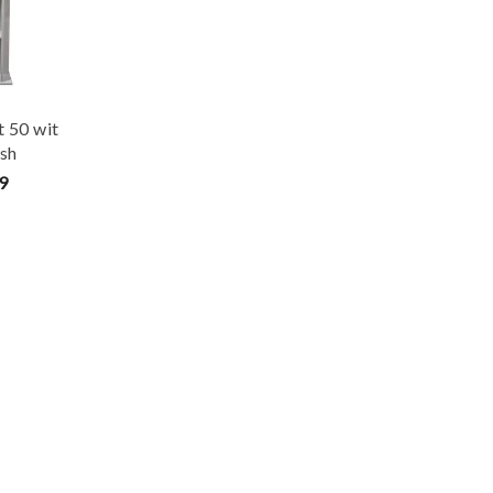
t 50 wit
ish
9