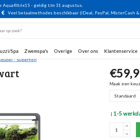
 Aquafiltrix15 - geldig t/m 31 augustus.
Veel betaalmethodes beschikbaar (IDeal, PayPal, MisterCash &
cuzzi/Spa
Zwemspa's
Overige
Over ons
Klantenservice
ubel - Superfish
€59,9
wart
Maak een keu
Standaard
1-5 werkd
|