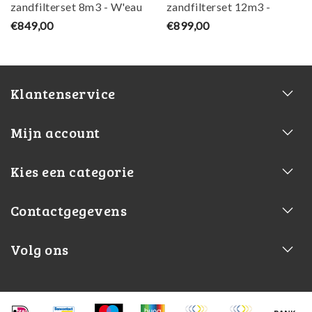
zandfilterset 8m3 - W'eau
zandfilterset 12m3 -
W'eau
€849,00
€899,00
Klantenservice
Mijn account
Kies een categorie
Contactgegevens
Volg ons