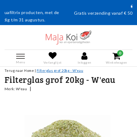
n, met de
Gratis verzending vanaf € 50,- (en naar België vana
us.
0
Menu
Verlanglijst
Inloggen
Winkelwagen
Terug naar Home
|
Filterglas grof 20kg - W'eau
Filterglas grof 20kg - W'eau
|
Merk:
W'eau