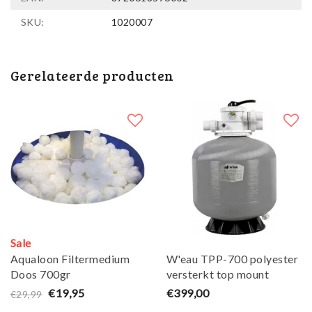
SKU:
1020007
Gerelateerde producten
Sale
Aqualoon Filtermedium
W'eau TPP-700 polyester
Doos 700gr
versterkt top mount
zandfilter 20m³
€19,95
€399,00
€29,99