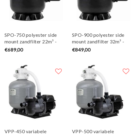
SPO-750 polyester side
SPO-900 polyester side
mount zandfilter 22m³ -
mount zandfilter 32m³ -
W'eau
W'eau
€689,00
€849,00
VPP-450 variabele
VPP-500 variabele