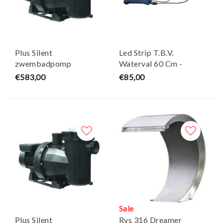
Plus Silent
Led Strip T.B.V.
zwembadpomp
Waterval 60 Cm -
1,5PK/400V - Victoria
Victoria
€583,00
€85,00
Sale
Plus Silent
Rvs 316 Dreamer