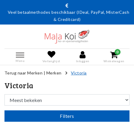
Veel betaalmethodes beschikbaar (IDeal, PayPal, MisterCash
& Creditcard)
0
Menu
Verlanglijst
Inloggen
Winkelwagen
Terug naar Merken
|
Merken
Victoria
Victoria
Filters