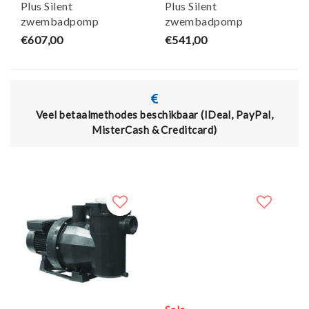
Plus Silent
Plus Silent
zwembadpomp
zwembadpomp
2PK/400V - Victoria
1PK/230V - Victoria
€607,00
€541,00
Veel betaalmethodes beschikbaar (IDeal, PayPal,
MisterCash & Creditcard)