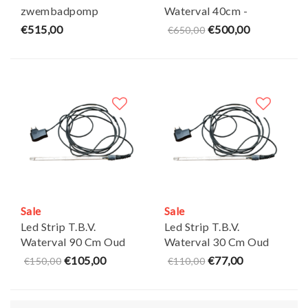
zwembadpomp
Waterval 40cm -
0,75PK/230V - Victoria
Victoria
€515,00
€500,00
€650,00
Sale
Sale
Led Strip T.B.V.
Led Strip T.B.V.
Waterval 90 Cm Oud
Waterval 30 Cm Oud
model
model - VIctoria
€105,00
€77,00
€150,00
€110,00