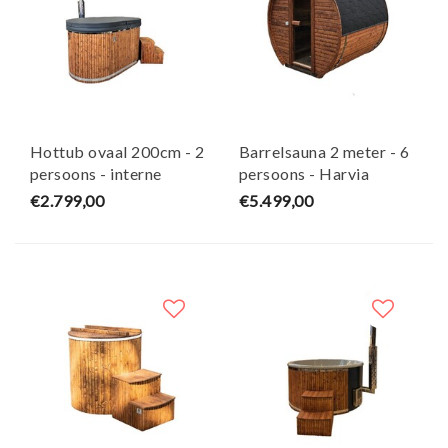
Hottub ovaal 200cm - 2
Barrelsauna 2 meter - 6
persoons - interne
persoons - Harvia
houtkachel - Sofuro
houtkachel - Sofuro
€2.799,00
€5.499,00