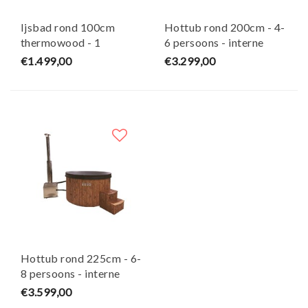
Ijsbad rond 100cm
Hottub rond 200cm - 4-
thermowood - 1
6 persoons - interne
persoon - box trap -
houtkachel - Sofuro
€1.499,00
€3.299,00
Sofuro
Hottub rond 225cm - 6-
8 persoons - interne
houtkachel - Sofuro
€3.599,00