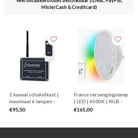
Veel betaalmethodes beschikbaar (IDeal, PayPal,
MisterCash & Creditcard)
1 kanaal schakelkast |
France vervangingslamp
maximaal 6 lampen -
| LED | 6500K | RGB -
Seamaid
Seamaid
€95,50
€165,00