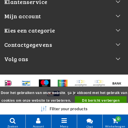
Klantenservice
Mijn account
Kies een categorie
Contactgegevens
Volg ons
Door het gebruiken van onze website, ga je akkoord met het gebruik van
cookies om onze website te verbeteren.
Dit bericht verbergen
Meer over cookies »
Filter your products
0
Zoeken
Account
Menu
Winkelwagen
Chat