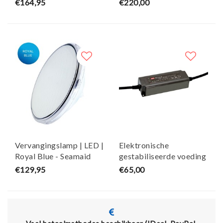
€164,95
€220,00
Vervangingslamp | LED |
Elektronische
Royal Blue - Seamaid
gestabiliseerde voeding
| max. 40 W - Seamaid
€129,95
€65,00