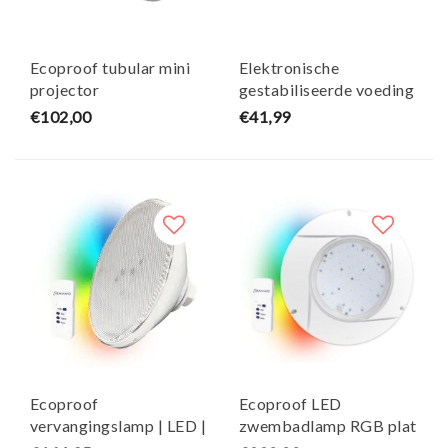
Ecoproof tubular mini
Elektronische
projector
gestabiliseerde voeding
Zwembadlamp| 6500K
| max. 40 W - Seamaid
€102,00
€41,99
koud wit - Seamaid
Ecoproof
Ecoproof LED
vervangingslamp | LED |
zwembadlamp RGB plat
RGB - Seamaid
model – Seamaid