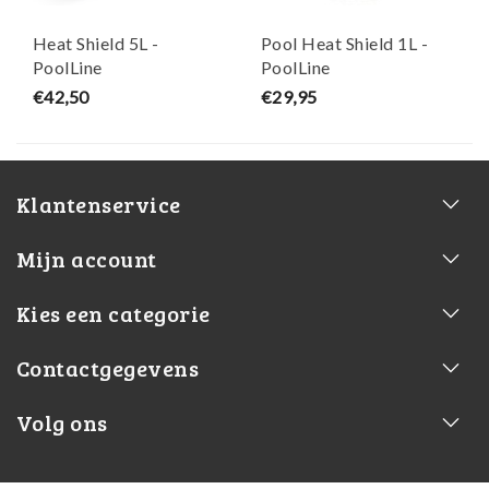
Heat Shield 5L -
Pool Heat Shield 1L -
PoolLine
PoolLine
€42,50
€29,95
Klantenservice
Mijn account
Kies een categorie
Contactgegevens
Volg ons