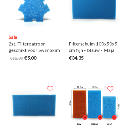
Sale
2st. Filterpatroon
Filterschuim 100x50x5
geschikt voor SwimSkim
cm fijn - blauw - Maja
25 - blauw - Maja Koi
Koi
€5,00
€34,35
€12,00