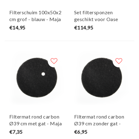
Filterschuim 100x50x2
Set filtersponzen
cm grof - blauw - Maja
geschikt voor Oase
Koi
Biotec Premium 80.000
€14,95
€114,95
- Maja Koi
Filtermat rond carbon
Filtermat rond carbon
Ø39 cm met gat - Maja
Ø39 cm zonder gat -
Koi
Maja Koi
€7,35
€6,95