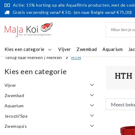
Actie: 15% korting op alle Aquafiltrix producten, met de code
Gratis verzending vanaf € 50,- (en naar België vanaf €75,00)
Kies een categorie
Vijver
Zwembad
Aquarium
Ja
Terug naar Merken
|
Merken
HTH
Kies een categorie
HTH
Vijver
Zwembad
Aquarium
Jacuzzi/Spa
Zwemspa's