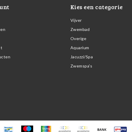
unt
Kies een categorie
Vijver
gen
Zwembad
Overige
st
Aquarium
ducten
Jacuzzi/Spa
Zwemspa's