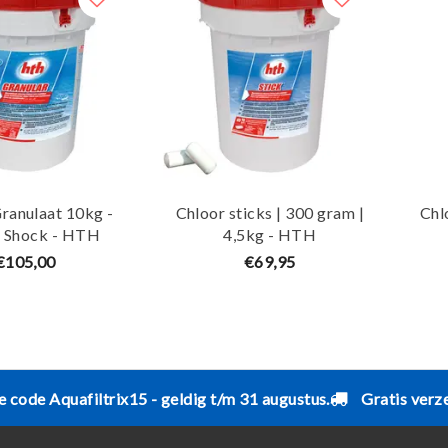
ranulaat 10kg -
Chloor sticks | 300 gram |
Chl
r Shock - HTH
4,5kg - HTH
€105,00
€69,95
e code Aquafiltrix15 - geldig t/m 31 augustus.
Gratis verz