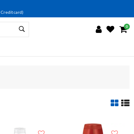
 Creditcard)
0