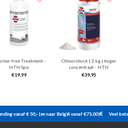
orine-free Treatment -
Chloorshock | 2 kg | hoger
HTH Spa
concentraat - HTH
€19,99
€39,95
ending vanaf € 50,- (en naar België vanaf €75,00)
Veel bet