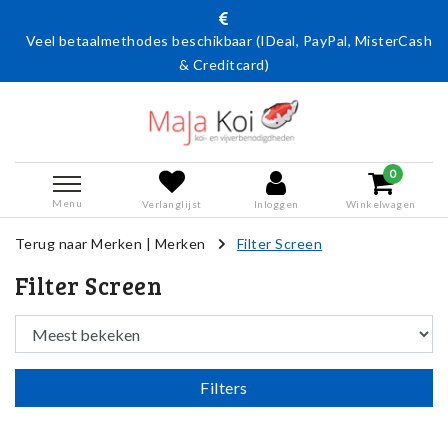
Veel betaalmethodes beschikbaar (IDeal, PayPal, MisterCash
& Creditcard)
0
Menu
Verlanglijst
Inloggen
Winkelwagen
Terug naar Merken
|
Merken
Filter Screen
Filter Screen
Filters