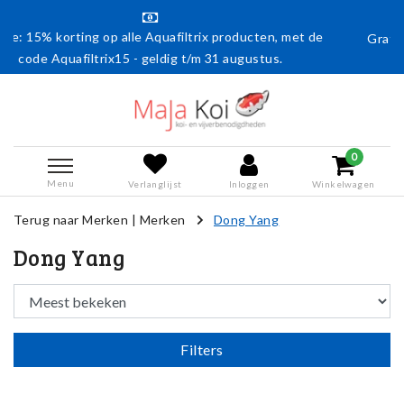
e Aquafiltrix producten, met de
Gratis verzending vanaf € 50,
 geldig t/m 31 augustus.
0
Menu
Verlanglijst
Inloggen
Winkelwagen
Terug naar Merken
|
Merken
Dong Yang
Dong Yang
Filters