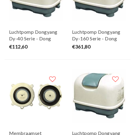
Luchtpomp Dongyang
Luchtpomp Dongyang
Dy-40 Serie - Dong
Dy-160 Serie - Dong
Yang
Yang
€112,60
€361,80
Membraamset
Luchtpomp Dongyang