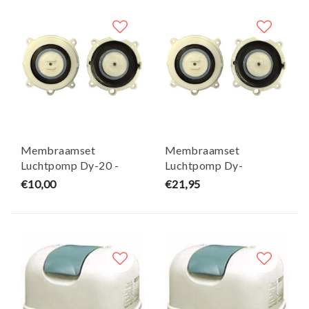
Membraamset
Membraamset
Luchtpomp Dy-20 -
Luchtpomp Dy-
Dongyang
40/60/80 Tot 2008 -
€10,00
€21,95
Dongyang