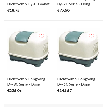
Luchtpomp Dy-80 Vanaf
Dy-20 Serie - Dong
2008 - Dongyang
Yang
€18,75
€77,50
Luchtpomp Dongyang
Luchtpomp Dongyang
Dy-80 Serie - Dong
Dy-60 Serie - Dong
Yang
Yang
€225,06
€141,57