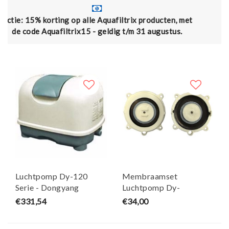
p alle Aquafiltrix producten, met
Gratis verzending vana
ix15 - geldig t/m 31 augustus.
Luchtpomp Dy-120
Membraamset
Serie - Dongyang
Luchtpomp Dy-
120/160/200 -
€331,54
€34,00
Dongyang