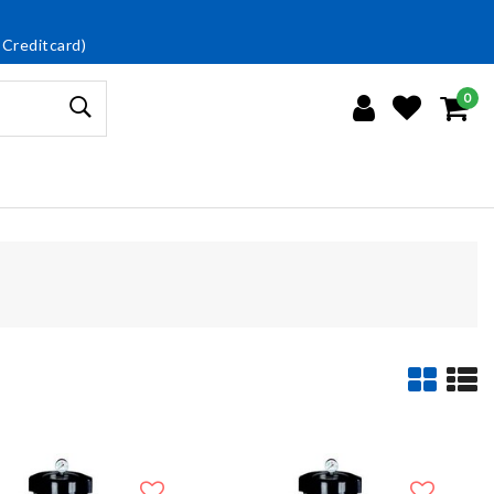
 Creditcard)
0