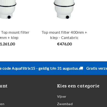
 Top mount filter
Top mount filter 400mm +
mm + klep
klep - Cantabric
1.261,00
€476,00
e code Aquafiltrix15 - geldig t/m 31 augustus.
Gratis verz
unt
Kies een categorie
Vijver
gen
Zwembad