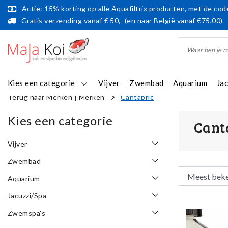
Actie: 15% korting op alle Aquafiltrix producten, met de code
Gratis verzending vanaf € 50,- (en naar België vanaf €75,00)
Kies een categorie
Vijver
Zwembad
Aquarium
Ja
Terug naar Merken
|
Merken
Cantabric
Kies een categorie
Cant
Vijver
Zwembad
Aquarium
Jacuzzi/Spa
Zwemspa's