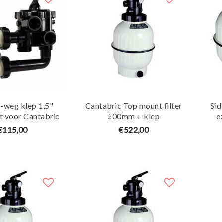
6-weg klep 1,5"
Cantabric Top mount filter
Sid
t voor Cantabric
500mm + klep
e
andfilter
€115,00
€522,00