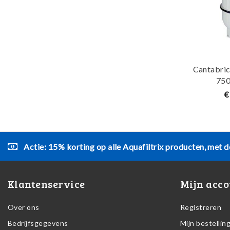
Cantabric
750
€
Actie: 15% korting op alle Aquafiltrix producten, met d
Klantenservice
Mijn acco
Over ons
Registreren
Bedrijfsgegevens
Mijn bestellin