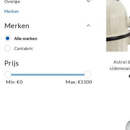
Overige
Merken
Merken
Alle merken
Cantabric
Prijs
Astral 
sidemoun
z
Min: €
0
Max: €
1500