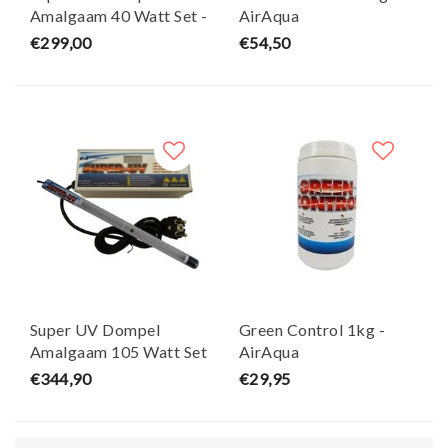
Amalgaam 40 Watt Set -
AirAqua
Air Aqua
€299,00
€54,50
Super UV Dompel
Green Control 1kg -
Amalgaam 105 Watt Set
AirAqua
- Air Aqua
€344,90
€29,95