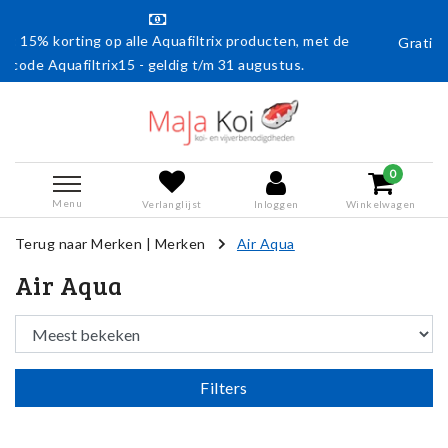
 Aquafiltrix producten, met de
Gratis verzending vanaf € 50,- 
geldig t/m 31 augustus.
0
Menu
Verlanglijst
Inloggen
Winkelwagen
Terug naar Merken
|
Merken
Air Aqua
Air Aqua
Filters