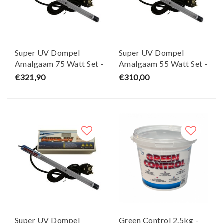
Super UV Dompel
Super UV Dompel
Amalgaam 75 Watt Set -
Amalgaam 55 Watt Set -
Air Aqua
Air Aqua
€321,90
€310,00
Super UV Dompel
Green Control 2.5kg -