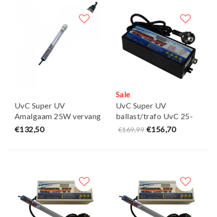
Sale
UvC Super UV
UvC Super UV
Amalgaam 25W vervang
ballast/trafo UvC 25-
unit - Air Aqua
105 watt - Air Aqua
€132,50
€156,70
€169,99