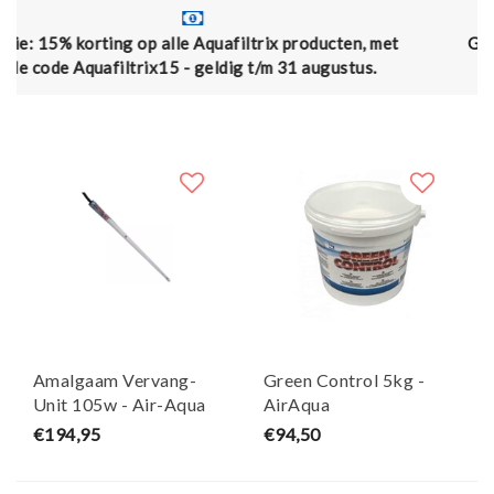
lle Aquafiltrix producten, met
Gratis verzending vanaf €
5 - geldig t/m 31 augustus.
€7
Amalgaam Vervang-
Green Control 5kg -
Unit 105w - Air-Aqua
AirAqua
€194,95
€94,50