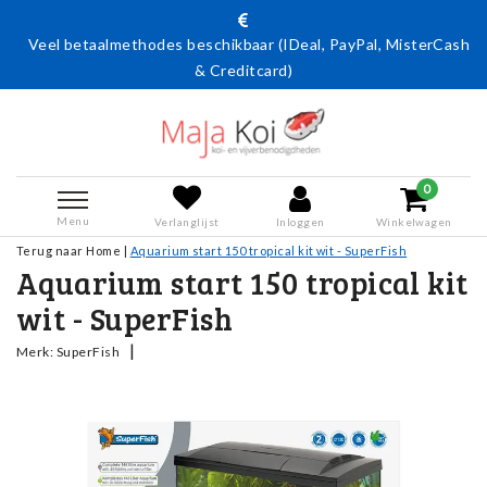
Veel betaalmethodes beschikbaar (IDeal, PayPal, MisterCash
& Creditcard)
0
Menu
Verlanglijst
Inloggen
Winkelwagen
Terug naar Home
|
Aquarium start 150 tropical kit wit - SuperFish
Aquarium start 150 tropical kit
wit - SuperFish
|
Merk:
SuperFish