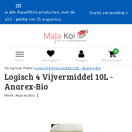
ducten, met de
Gratis verzending vanaf € 50,- (en naar België 
gustus.
0
Menu
Verlanglijst
Inloggen
Winkelwagen
Terug naar Home
|
Logisch 4 Vijvermiddel 10L - Anarex-Bio
Logisch 4 Vijvermiddel 10L -
Anarex-Bio
|
Merk:
Anarex-Bio