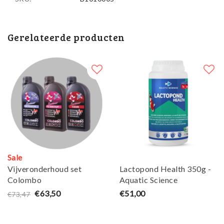
Gerelateerde producten
Sale
Vijveronderhoud set
Lactopond Health 350g -
Colombo
Aquatic Science
€63,50
€51,00
€73,47