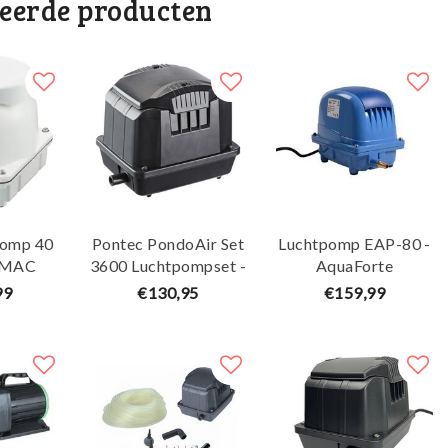
teerde producten
pomp 40
Pontec PondoAir Set
Luchtpomp EAP-80 -
JIMAC
3600 Luchtpompset -
AquaForte
Oase
99
€130,95
€159,99