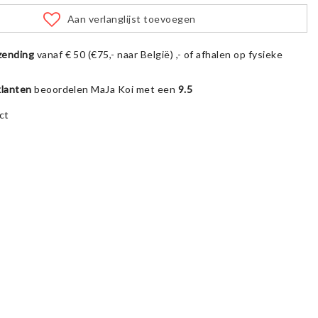
Aan verlanglijst toevoegen
zending
vanaf € 50 (€75,- naar België) ,- of afhalen op fysieke
klanten
beoordelen MaJa Koi met een
9.5
ct