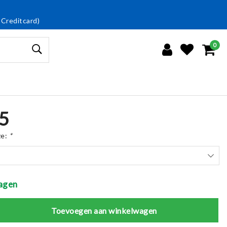
 Creditcard)
0
5
ze:
*
agen
Toevoegen aan winkelwagen