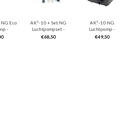
 NG Eco
AK²-10 + Set NG
AK²-10 NG
mp -
Luchtpompset -
Luchtpomp -
ng
Aquaking
AquaKing
00
€68,50
€49,50