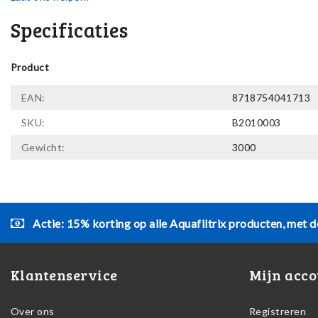
Specificaties
Product
EAN:
8718754041713
SKU:
B2010003
Gewicht:
3000
Actie: 15% korting op alle Aquafiltrix producten, met d
Klantenservice
Mijn acco
Over ons
Registreren