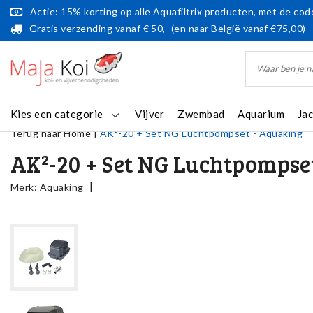
Actie: 15% korting op alle Aquafiltrix producten, met de code
Gratis verzending vanaf € 50,- (en naar België vanaf €75,00)
Kies een categorie
Vijver
Zwembad
Aquarium
Ja
Terug naar Home
|
AK²-20 + Set NG Luchtpompset - Aquaking
AK²-20 + Set NG Luchtpompse
|
Merk:
Aquaking