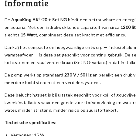
Informatie
De
AquaKing AK²-20 + Set NG
biedt een betrouwbare en energie
en aquaria. Met een indrukwekkende capaciteit van circa
1200 li
slechts
15 Watt
, combineert deze set kracht met efficiency.
Dankzij het compacte en hoogwaardige ontwerp — inclusief alum
warmteafvoer — is deze set geschikt voor continu gebruik. De s
luchtstenen en staalverdeelkraan (Set NG-variant) zodat installat
De pomp werkt op standaard
230 V / 50 Hz
en bereikt een druk 
meerdere luchtstenen of een verdelersysteem.
Deze beluchtingsset is bij uitstek geschikt voor koi- of goudvijve
kweekinstallaties waar een goede zuurstofvoorziening en waterci
water, minder stilstand, minder risico op zuurstoftekort.
Technische specificaties:
Vermogen: 15 W