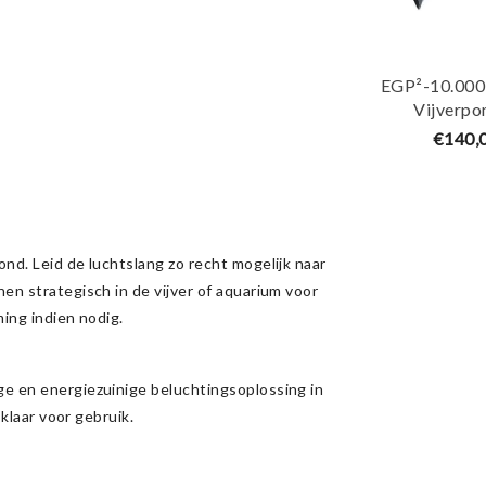
EGP²-10.000
Vijverpo
Aquaki
€140,
nd. Leid de luchtslang zo recht mogelijk naar
en strategisch in de vijver of aquarium voor
ing indien nodig.
e en energiezuinige beluchtingsoplossing in
 klaar voor gebruik.