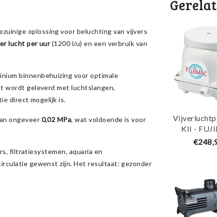
Gerela
zuinige oplossing voor beluchting van vijvers
ter lucht per uur
(1200 l/u) en een verbruik van
inium binnenbehuizing voor optimale
et wordt geleverd met luchtslangen,
ie direct mogelijk is.
Vijverlucht
van ongeveer
0,02 MPa
, wat voldoende is voor
KII - FU
€248,
rs, filtratiesystemen, aquaria en
rculatie gewenst zijn. Het resultaat: gezonder