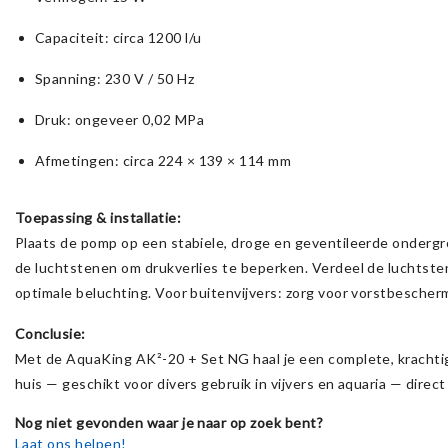
Capaciteit: circa 1200 l/u
Spanning: 230 V / 50 Hz
Druk: ongeveer 0,02 MPa
Afmetingen: circa 224 × 139 × 114 mm
Toepassing & installatie:
Plaats de pomp op een stabiele, droge en geventileerde ondergro
de luchtstenen om drukverlies te beperken. Verdeel de luchtsten
optimale beluchting. Voor buitenvijvers: zorg voor vorstbescherm
Conclusie:
Met de AquaKing AK²-20 + Set NG haal je een complete, krachtig
huis — geschikt voor divers gebruik in vijvers en aquaria — direct
Nog niet gevonden waar je naar op zoek bent?
Laat ons helpen!