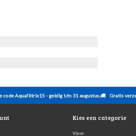
e code Aquafiltrix15 - geldig t/m 31 augustus.
Gratis verz
unt
Kies een categorie
Vijver