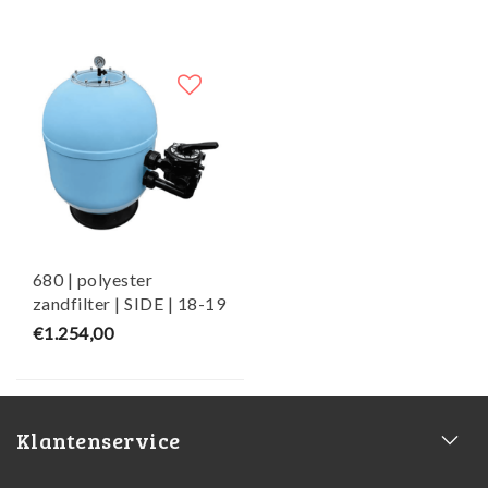
680 | polyester
zandfilter | SIDE | 18-19
m³/h - HRS
€1.254,00
Klantenservice