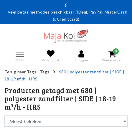
Veel betaalmethodes beschikbaar (IDeal, PayPal, MisterCash
& Creditcard)
0
Menu
Verlanglijst
Inloggen
Winkelwagen
Terug naar Tags
|
Tags
680 | polyester zandfilter | SIDE |
18-19 m³/h - HRS
Producten getagd met 680 |
polyester zandfilter | SIDE | 18-19
m³/h - HRS