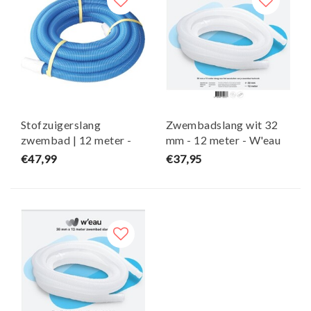
Stofzuigerslang
Zwembadslang wit 32
zwembad | 12 meter -
mm - 12 meter - W'eau
Kokido
€47,99
€37,95