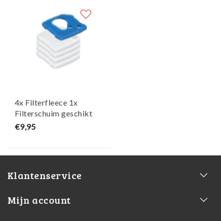
4x Filterfleece 1x
Filterschuim geschikt
voor eheim professionel
€9,95
4+ - Maja Koi
Klantenservice
Mijn account